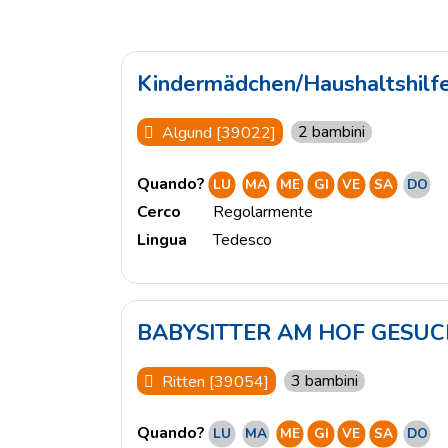
Kindermädchen/Haushaltshilf
2 bambini
Algund [39022]
Quando?
LU
MA
ME
GI
VE
SA
DO
Cerco
Regolarmente
Lingua
Tedesco
BABYSITTER AM HOF GESU
3 bambini
Ritten [39054]
Quando?
LU
MA
ME
GI
VE
SA
DO