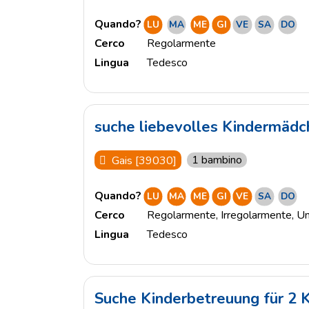
Quando?
LU
MA
ME
GI
VE
SA
DO
Cerco
Regolarmente
Lingua
Tedesco
suche liebevolles Kindermädc
1 bambino
Gais [39030]
Quando?
LU
MA
ME
GI
VE
SA
DO
Cerco
Regolarmente
,
Irregolarmente
,
Un
Lingua
Tedesco
Suche Kinderbetreuung für 2 