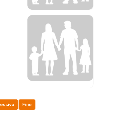
essivo
Fine