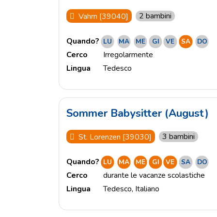
2 bambini
Vahrn [39040]
Quando?
LU
MA
ME
GI
VE
SA
DO
Cerco
Irregolarmente
Lingua
Tedesco
Sommer Babysitter (August)
3 bambini
St. Lorenzen [39030]
Quando?
LU
MA
ME
GI
VE
SA
DO
Cerco
durante le vacanze scolastiche
Lingua
Tedesco
,
Italiano