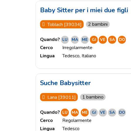
Baby Sitter per i miei due figli
2 bambini
Toblach [39034]
Quando?
LU
MA
ME
GI
VE
SA
DO
Cerco
Irregolarmente
Lingua
Tedesco
,
Italiano
Suche Babysitter
1 bambino
Lana [39011]
Quando?
LU
MA
ME
GI
VE
SA
DO
Cerco
Regolarmente
Lingua
Tedesco