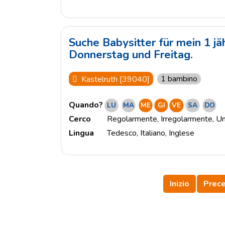
Suche Babysitter für mein 1 j
Donnerstag und Freitag.
1 bambino
Kastelruth [39040]
Quando?
LU
MA
ME
GI
VE
SA
DO
Cerco
Regolarmente
,
Irregolarmente
,
Un
Lingua
Tedesco
,
Italiano
,
Inglese
Inizio
Prec