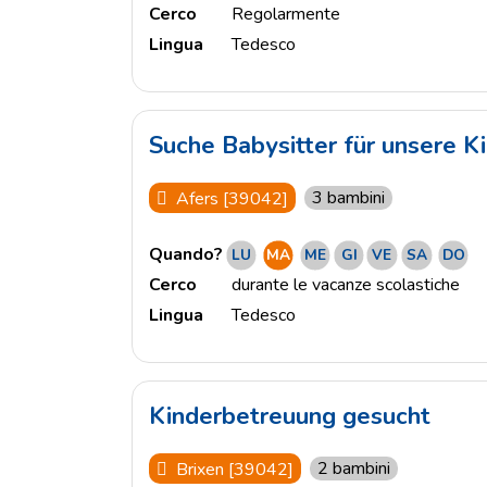
Cerco
Regolarmente
Lingua
Tedesco
Suche Babysitter für unsere K
3 bambini
Afers [39042]
Quando?
LU
MA
ME
GI
VE
SA
DO
Cerco
durante le vacanze scolastiche
Lingua
Tedesco
Kinderbetreuung gesucht
2 bambini
Brixen [39042]