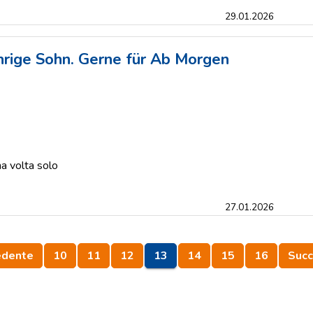
29.01.2026
ährige Sohn. Gerne für Ab Morgen
a volta solo
27.01.2026
edente
10
11
12
13
14
15
16
Succ