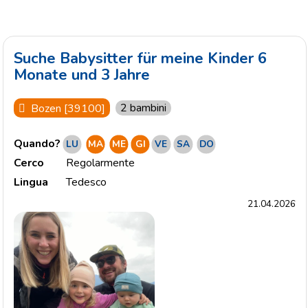
Suche Babysitter für meine Kinder 6
Monate und 3 Jahre
2 bambini
Bozen [39100]
Quando?
LU
MA
ME
GI
VE
SA
DO
Cerco
Regolarmente
Lingua
Tedesco
21.04.2026