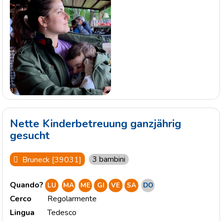
Nette Kinderbetreuung ganzjährig
gesucht
3 bambini
Bruneck [39031]
Quando?
LU
MA
ME
GI
VE
SA
DO
Cerco
Regolarmente
Lingua
Tedesco