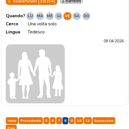
2 bambini
Klobenstein [39054]
Quando?
LU
MA
ME
GI
VE
SA
DO
Cerco
Una volta solo
Lingua
Tedesco
09.04.2026
Inizio
Precedente
5
6
7
8
9
10
11
Successivo
Fine