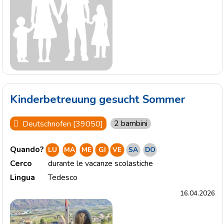
Kinderbetreuung gesucht Sommer
2 bambini
Deutschnofen [39050]
Quando?
LU
MA
ME
GI
VE
SA
DO
Cerco
durante le vacanze scolastiche
Lingua
Tedesco
16.04.2026