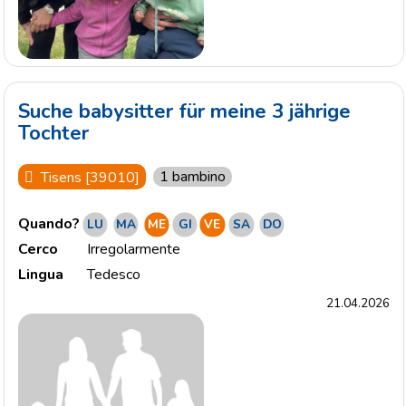
Suche babysitter für meine 3 jährige
Tochter
1 bambino
Tisens [39010]
Quando?
LU
MA
ME
GI
VE
SA
DO
Cerco
Irregolarmente
Lingua
Tedesco
21.04.2026