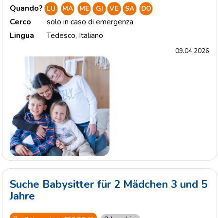
Quando?
LU
MA
ME
GI
VE
SA
DO
Cerco
solo in caso di emergenza
Lingua
Tedesco
,
Italiano
09.04.2026
Suche Babysitter für 2 Mädchen 3 und 5
Jahre