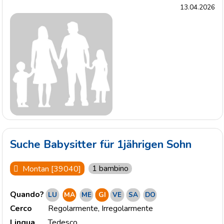
13.04.2026
Suche Babysitter für 1jährigen Sohn
1 bambino
Montan [39040]
Quando?
LU
MA
ME
GI
VE
SA
DO
Cerco
Regolarmente
,
Irregolarmente
Lingua
Tedesco