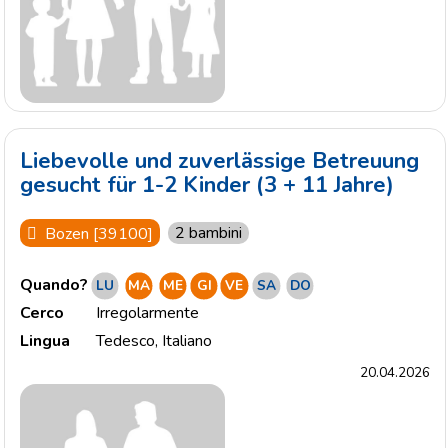
Liebevolle und zuverlässige Betreuung
gesucht für 1-2 Kinder (3 + 11 Jahre)
2 bambini
Bozen [39100]
Quando?
LU
MA
ME
GI
VE
SA
DO
Cerco
Irregolarmente
Lingua
Tedesco
,
Italiano
20.04.2026